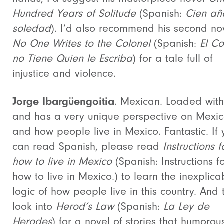
Hundred Years of Solitude
(Spanish:
Cien añ
soledad
). I’d also recommend his second no
No One Writes to the Colonel
(Spanish:
El Co
no Tiene Quien le Escriba
) for a tale full of
injustice and violence.
Jorge Ibargüengoitia
. Mexican. Loaded with
and has a very unique perspective on Mexi
and how people live in Mexico. Fantastic. If 
can read Spanish, please read
Instructions f
how to live in Mexico
(Spanish: Instructions f
how to live in Mexico.) to learn the inexplica
logic of how people live in this country. And 
look into
Herod’s Law
(Spanish:
La Ley de
Herodes
) for a novel of stories that humorou