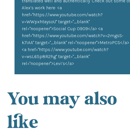
translated well and authentically. Check out some o
Alex’s work here: <a
href="https://www.youtube.com/watch?
v=WWpxhtaysoU" target="_blank"
rel="noopener">Social Cup 0909</a> <a
href="https://www.youtube.com/watch?v=2mgsS-
k7iAA" target="_blank" rel="noopener">MetroPCS</a>
<a href="https://www.youtube.com/watch?
v=wsL65p8R2hg" target="_blank"
rel="noopener">Levi’s</a>
You may also
like